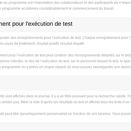
e du programme est l’importation des collaborateurs et des participants du n’import
 le programme accélérera considérablement le commencement du travail.
ent pour l’exécution de test
outer des enregistrements pour l’exécution de test. Chaque enregistrement pour l’exé
en cours de traitement, résultat positif, résultat négatif.
ment pour l’exécution de test peut contenir des renseignements détaillés sur le test
nne infectée, le lieu de l’exécution du test, sur le personnel faisant le test, le typ
 programme on a prévu un onglet séparé où vous pouvez sauvegarder une descripti
ts sont affichés dans le journal. Il y a un filtre puissant pour la recherche rapide
certain jour, filtrer la liste d’après les résultats du test et afficher tous les tests 
sts peut être dynamiquement personnalisé en fonction de vos besoins. Vous pouvez a